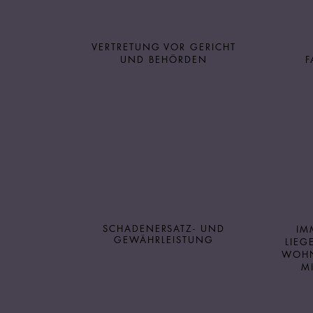
VERTRETUNG VOR GERICHT
UND BEHÖRDEN
F
SCHADENERSATZ- UND
IM
GEWÄHRLEISTUNG
LIEG
WOH
M