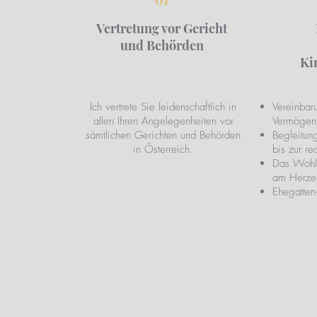
01
Vertretung vor Gericht
und Behörden
Ki
Ich vertrete Sie leidenschaftlich in
Vereinbar
allen Ihren Angelegenheiten vor
Vermögen
sämtlichen Gerichten und Behörden
Begleitun
in Österreich.
bis zur re
Das Wohl 
am Herze
Ehegatten-