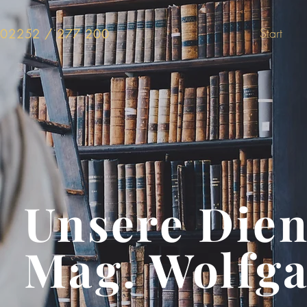
Start
02252 / 277 200
Unsere Dien
Mag. Wolfga