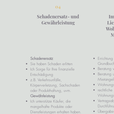
04
Schadenersatz- und
Im
Gewährleistung
Lie
Woh
M
Schadenersatz
Errichtung
Grundbuch
Sie haben Schaden erlitten
Beratung 
Ich Sorge für Ihre finanzielle
Beratung 
Entschädigung
Mietangel
z.B. Verkehrsunfälle,
Wohnungs
Körperverletzung, Sachschaden
rechtliche
oder Produkthaftung, uvm.
Wohnungs
Gewährleistung
Vertragsa
Ich unterstütze Käufer, die
Durchführ
mangelhafte Produkte oder
Übergabsv
Dienstleistungen erhalten haben.